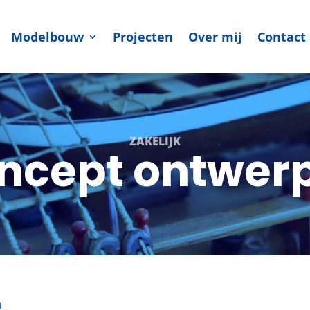
Modelbouw
Projecten
Over mij
Contact
ZAKELIJK
ncept ontwer
n