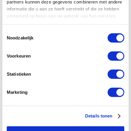
partners kunnen deze gegevens combineren met andere
tevoren precies hoe het object of onderdeel
informatie die u aan ze heeft verstrekt of die ze hebben
eruit komt te zien, dus je komt niet voor
verzameld op basis van uw gebruik van hun services.
verrassingen te staan. De computers en
Toestemmingsselectie
printers die we gebruiken, zijn tegenwoordig
Noodzakelijk
erg geavanceerd. Er is dus van alles mogelijk op
het gebied van modelbouw.
Voorkeuren
Voordelen
Statistieken
• Heel veel mogelijkheden
• Er worden meerdere concepten uitgewerkt
Marketing
• Mogelijk om concepten 3D te printen
• Onderdeel stuk of niet leverbaar? Ik maak het
Details tonen
op maat