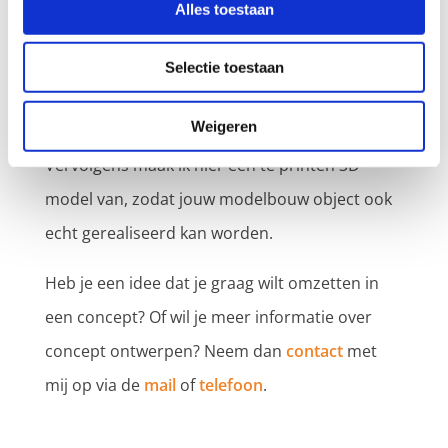
Professioneel concept
Alles toestaan
ontwerpen voor particulieren
Lever jouw ideeën aan en ik ga aan de slag met
Selectie toestaan
het maken van een 3D-ontwerp. Uiteraard mag
Weigeren
je ook een schets of 2D-model aanleveren.
Vervolgens maak ik hier een te printen 3D-
model van, zodat jouw modelbouw object ook
echt gerealiseerd kan worden.
Heb je een idee dat je graag wilt omzetten in
een concept? Of wil je meer informatie over
concept ontwerpen? Neem dan
contact
met
mij op via de
mail
of
telefoon
.