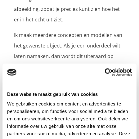
afbeelding, zodat je precies kunt zien hoe het
er in het echt uit ziet.
Ik maak meerdere concepten en modellen van
het gewenste object. Als je een onderdeel wilt
laten namaken, dan wordt dit uiteraard op
maat gedaan. Bovendien hoef je zelf geen
ingewikkelde software te installeren. Als de
concepten klaar zijn, worden deze eenvoudig
Deze website maakt gebruik van cookies
met jou gedeeld.
We gebruiken cookies om content en advertenties te
Concepten 3D afdrukken
personaliseren, om functies voor social media te bieden
en om ons websiteverkeer te analyseren. Ook delen we
Het is mogelijk om 3D ontwerpen te laten
informatie over uw gebruik van onze site met onze
partners voor social media, adverteren en analyse. Deze
afdrukken met een 3D printer. Je ziet van